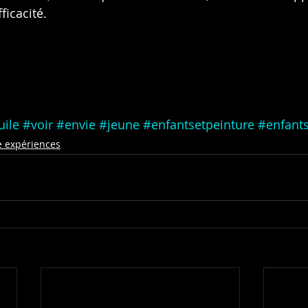
ficacité.
uile
#voir
#envie
#jeune
#enfantsetpeinture
#enfants
e expériences