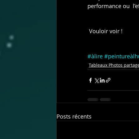
performance ou  l’ef
 Vouloir voir !
#àlire
#peintureàlh
Tableaux Photos partag
Posts récents