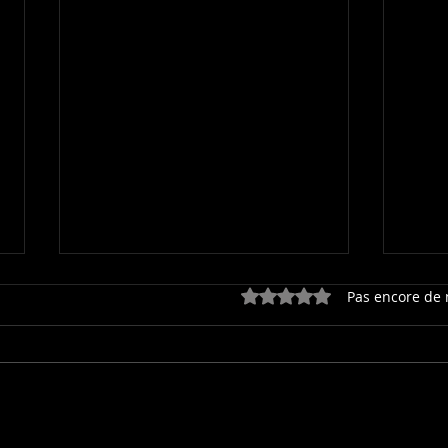
Noté 0 étoile sur 5.
Pas encore de 
Le printemps est là !
Par