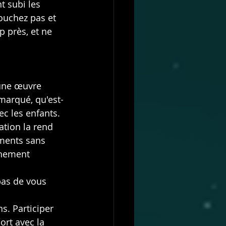
t subi les 
ouchez pas et 
 près, et ne 
une œuvre 
 marqué, qu'est-
ec les enfants.
tion la rend 
ments sans 
nnement 
pas de vous 
s. Participer 
ort avec la 