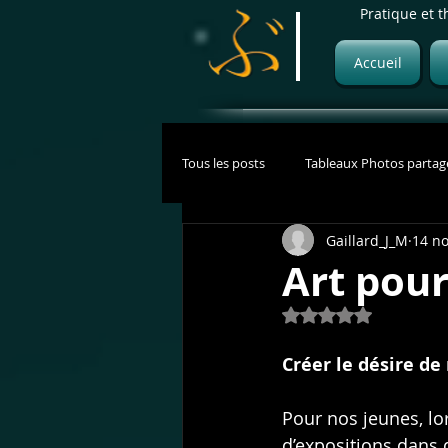
Pratique et t
Accueil
Tous les posts
Tableaux Photos partag
Gaillard_J_M
14 no
Art pour
Noté NaN étoiles 
Créer le désire de
Pour nos jeunes, lo
d’expositions dans d