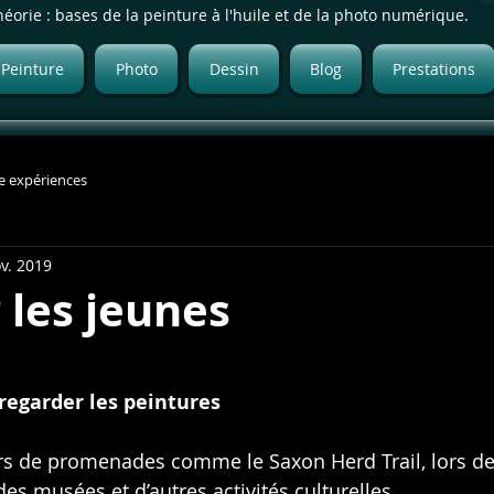
héorie : bases de la peinture à l'huile et de la photo numérique.
Peinture
Photo
Dessin
Blog
Prestations
e expériences
v. 2019
 les jeunes
sur 5.
 regarder les peintures
rs de promenades comme le Saxon Herd Trail, lors de l
es musées et d’autres activités culturelles.