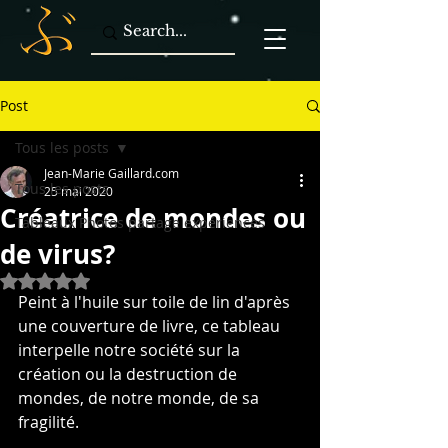
Post
Tous les posts
Jean-Marie Gaillard.com
Tous les posts
25 mai 2020
Créatrice de mondes ou
Tableaux Photos partage expériences
de virus?
Noté NaN étoiles sur 5.
Peint à l'huile sur toile de lin d'après 
une couverture de livre, ce tableau 
interpelle notre société sur la 
création ou la destruction de 
mondes, de notre monde, de sa 
fragilité.